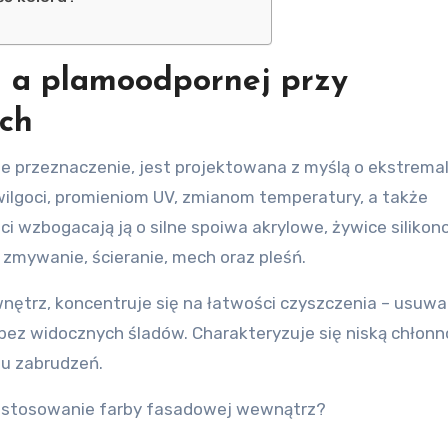
j a plamoodpornej przy
ach
e przeznaczenie, jest projektowana z myślą o ekstrema
ilgoci, promieniom UV, zmianom temperatury, a także
i wzbogacają ją o silne spoiwa akrylowe, żywice silikon
 zmywanie, ścieranie, mech oraz pleśń.
nętrz, koncentruje się na łatwości czyszczenia – usuw
ez widocznych śladów. Charakteryzuje się niską chłonno
iu zabrudzeń.
zastosowanie farby fasadowej wewnątrz?