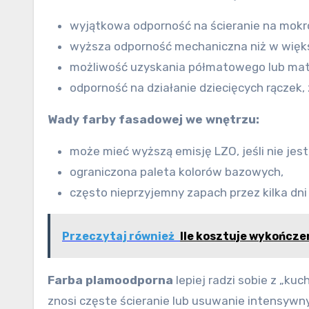
wyjątkowa odporność na ścieranie na mokro
wyższa odporność mechaniczna niż w więks
możliwość uzyskania półmatowego lub ma
odporność na działanie dziecięcych rączek
Wady farby fasadowej we wnętrzu:
może mieć wyższą emisję LZO, jeśli nie jes
ograniczona paleta kolorów bazowych,
często nieprzyjemny zapach przez kilka dn
Przeczytaj również
Ile kosztuje wykończe
Farba plamoodporna
lepiej radzi sobie z „ku
znosi częste ścieranie lub usuwanie intensywn