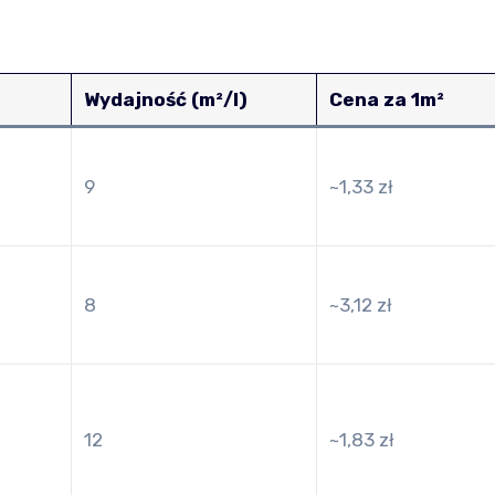
Wydajność (m²/l)
Cena za 1m²
9
~1,33 zł
8
~3,12 zł
12
~1,83 zł