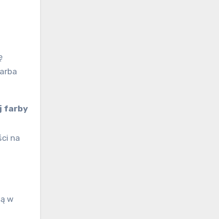
ę
farba
j farby
ci na
ną w