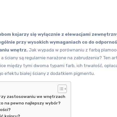
obom kojarzy się wyłącznie z elewacjami zewnętrzn
gólnie przy wysokich wymaganiach co do odpornoś
aniu wnętrz.
Jak wypada w porównaniu z farbą plamoo
 ściany są regularnie narażone na zabrudzenia? Ten ar
ice między tymi dwoma typami farb, ich trwałość, opłac
o efektu białej ściany z dodatkiem pigmentu.
przy zastosowaniu we wnętrzach
to na pewno najlepszy wybór?
kości?
ść koloru?