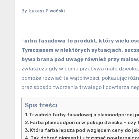
By
Łukasz Piwoński
F
arba fasadowa to produkt, który wielu os
Tymczasem w niektórych sytuacjach, szcze
bywa brana pod uwagę również przy malow
zwłaszcza gdy w domu przebywa małe dziecko, a
pomoże rozwiać te wątpliwości, pokazując różn
oraz sposób tworzenia trwałego i powtarzalneg
Spis treści
Trwałość farby fasadowej a plamoodpornej 
Farba plamoodporna w pokoju dziecka – czy 
Która farba lepsza pod względem ceny do ja
Jak dobrać pigment i utrzymać powtarzalno