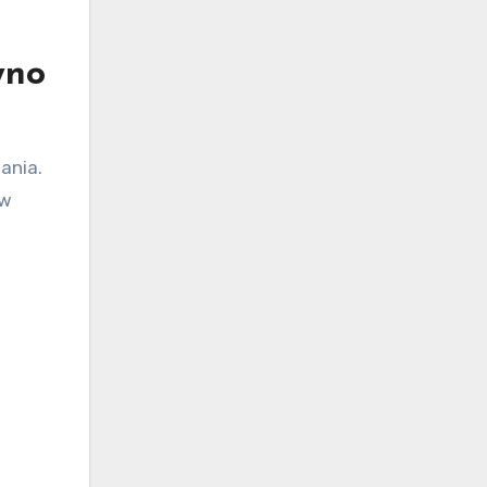
wno
ania.
ów