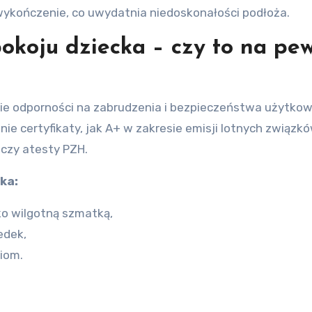
kończenie, co uwydatnia niedoskonałości podłoża.
koju dziecka – czy to na pe
ie odporności na zabrudzenia i bezpieczeństwa użytkow
e certyfikaty, jak A+ w zakresie emisji lotnych związk
 czy atesty PZH.
ka:
ko wilgotną szmatką,
edek,
iom.