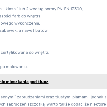
 – klasa 1 lub 2 według normy PN-EN 13300,
zości farb do wnętrz,
towego wykończenia,
, zabawek, a nawet butów.
t certyfikowana do wnętrz,
i po malowaniu.
nie mieszkania pod klucz
chennymi” zabrudzeniami oraz tłustymi plamami, jednak s
ych zabrudzeń szczotką. Warto także dodać, że niektóre